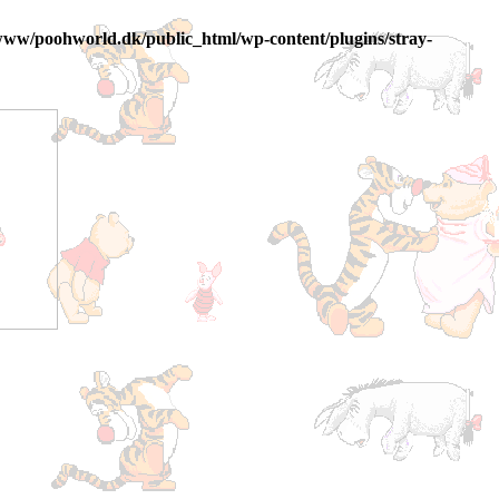
www/poohworld.dk/public_html/wp-content/plugins/stray-