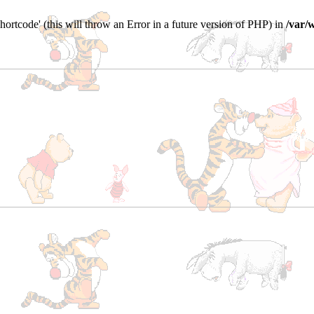
ortcode' (this will throw an Error in a future version of PHP) in
/var/