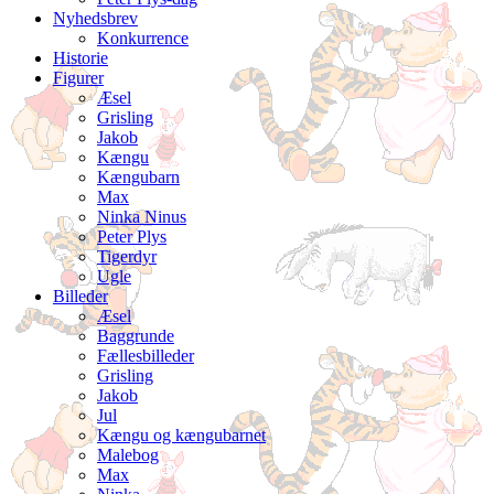
Nyhedsbrev
Konkurrence
Historie
Figurer
Æsel
Grisling
Jakob
Kængu
Kængubarn
Max
Ninka Ninus
Peter Plys
Tigerdyr
Ugle
Billeder
Æsel
Baggrunde
Fællesbilleder
Grisling
Jakob
Jul
Kængu og kængubarnet
Malebog
Max