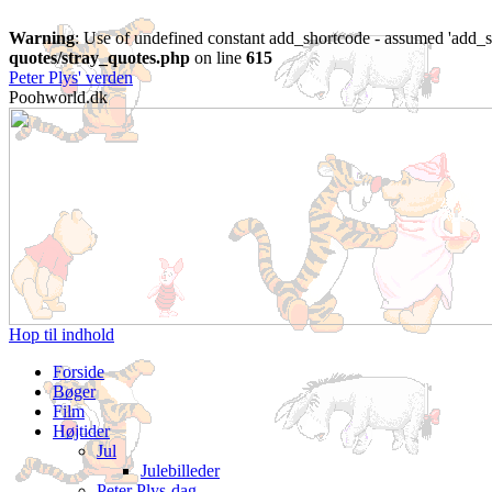
Warning
: Use of undefined constant add_shortcode - assumed 'add_sh
quotes/stray_quotes.php
on line
615
Peter Plys' verden
Poohworld.dk
Hop til indhold
Forside
Bøger
Film
Højtider
Jul
Julebilleder
Peter Plys-dag