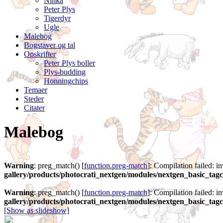
Ninka
Peter Plys
Tigerdyr
Ugle
Malebog
Bogstaver og tal
Opskrifter
Peter Plys boller
Plys-budding
Honningchips
Temaer
Steder
Citater
Malebog
Warning
: preg_match() [
function.preg-match
]: Compilation failed: in
gallery/products/photocrati_nextgen/modules/nextgen_basic_ta
Warning
: preg_match() [
function.preg-match
]: Compilation failed: in
gallery/products/photocrati_nextgen/modules/nextgen_basic_ta
[Show as slideshow]