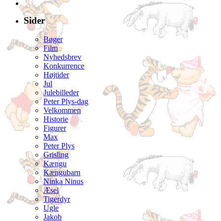
Sider
Bøger
Film
Nyhedsbrev
Konkurrence
Højtider
Jul
Julebilleder
Peter Plys-dag
Velkommen
Historie
Figurer
Max
Peter Plys
Grisling
Kængu
Kængubarn
Ninka Ninus
Æsel
Tigerdyr
Ugle
Jakob