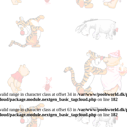
valid range in character class at offset 34 in
/var/www/poohworld.dk/p
gcloud/package.module.nextgen_basic_tagcloud.php
on line
182
valid range in character class at offset 63 in
/var/www/poohworld.dk/p
gcloud/package.module.nextgen_basic_tagcloud.php
on line
182