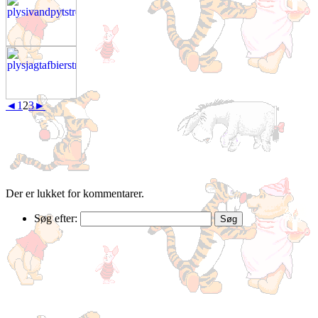
◄
1
2
3
►
Der er lukket for kommentarer.
Søg efter: