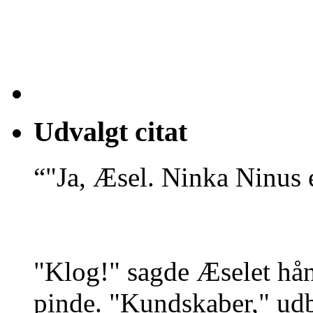
Udvalgt citat
“"Ja, Æsel. Ninka Ninus e
"Klog!" sagde Æselet hånl
pinde. "Kundskaber," udb