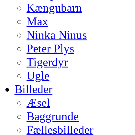
Kængubarn
Max
Ninka Ninus
Peter Plys
Tigerdyr
Ugle
Billeder
Æsel
Baggrunde
Fællesbilleder