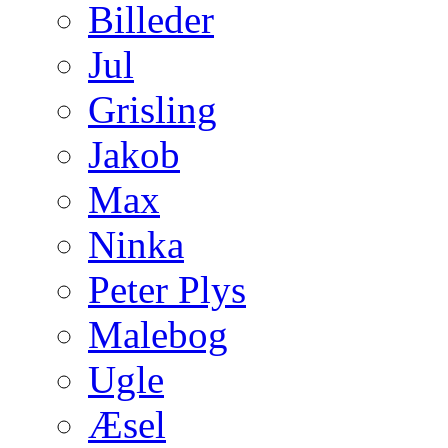
Billeder
Jul
Grisling
Jakob
Max
Ninka
Peter Plys
Malebog
Ugle
Æsel