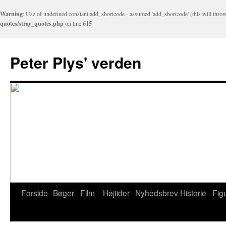
Warning
: Use of undefined constant add_shortcode - assumed 'add_shortcode' (this will throw
quotes/stray_quotes.php
on line
615
Peter Plys' verden
Forside
Bøger
Film
Højtider
Nyhedsbrev
Historie
Fig