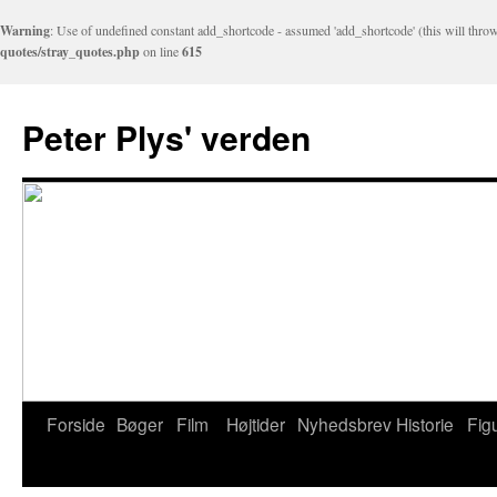
Warning
: Use of undefined constant add_shortcode - assumed 'add_shortcode' (this will throw
quotes/stray_quotes.php
on line
615
Peter Plys' verden
Forside
Bøger
Film
Højtider
Nyhedsbrev
Historie
Fig